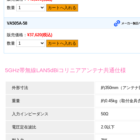
数量
カートへ入れる
VA505A-58
販売価格：
¥37,620(税込)
数量
カートへ入れる
5GHz帯無線LAN5dBiコリニアアンテナ共通仕様
外形寸法
約350mm（アンテナ
重量
約0.45kg（取付金具
入力インピーダンス
50Ω
電圧定在波比
2.0以下