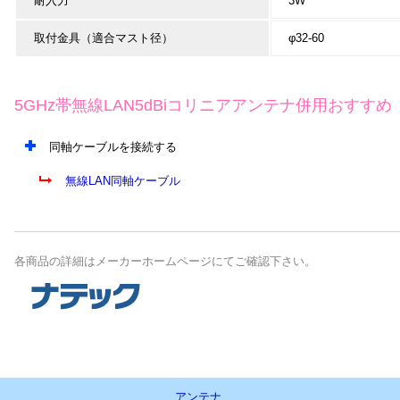
耐入力
3W
取付金具（適合マスト径）
φ32-60
5GHz帯無線LAN5dBiコリニアアンテナ併用おすすめ
同軸ケーブルを接続する
無線LAN同軸ケーブル
各商品の詳細はメーカーホームページにてご確認下さい。
アンテナ